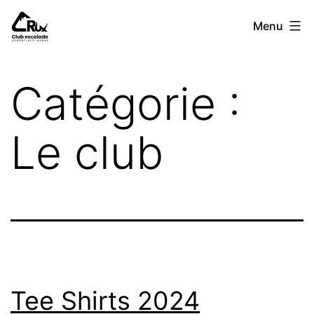
Aller
Crux
Menu
au
Club
contenu
Catégorie :
Le club
Tee Shirts 2024