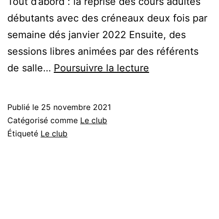
Tout d’abord : la reprise des cours adultes
débutants avec des créneaux deux fois par
semaine dés janvier 2022 Ensuite, des
sessions libres animées par des référents
Un
de salle…
Poursuivre la lecture
nouveau
départ
Publié le
25 novembre 2021
janvier
Catégorisé comme
Le club
2022
Étiqueté
Le club