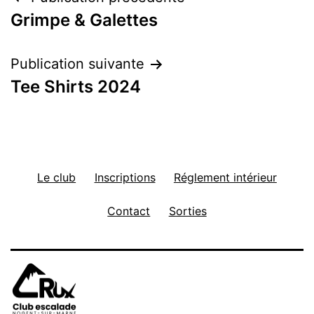
Navigation
Grimpe & Galettes
de
l’article
Publication suivante
Tee Shirts 2024
Le club
Inscriptions
Réglement intérieur
Contact
Sorties